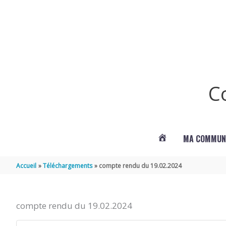
Aller au contenu
Aller au pied de page
C
MA COMMUN
ACTUALITÉS
Accueil
Téléchargements
compte rendu du 19.02.2024
DE
compte rendu du 19.02.2024
LANDES