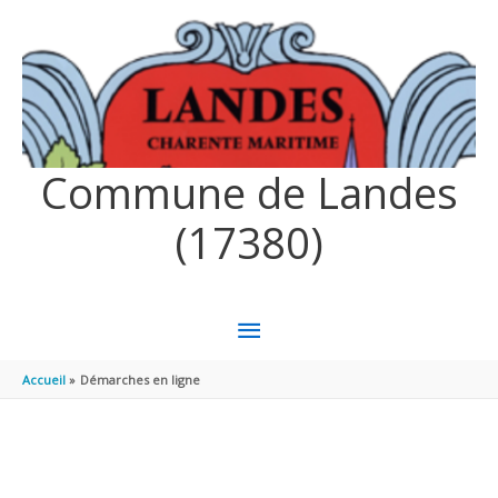
Aller au contenu
Aller au pied de page
Commune de Landes
(17380)
MENU
PRINCIPAL
Accueil
Démarches en ligne