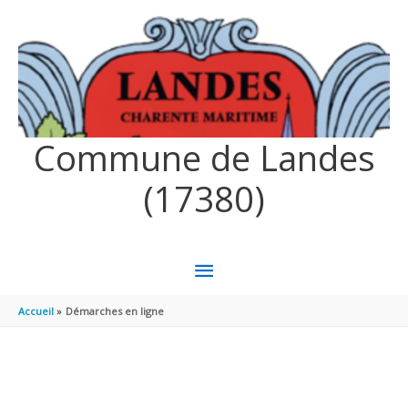
Aller au contenu
Aller au pied de page
Commune de Landes
(17380)
MENU
PRINCIPAL
Accueil
Démarches en ligne