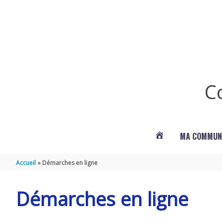
Aller au contenu
Aller au pied de page
C
MA COMMUN
ACTUALITÉS
Accueil
Démarches en ligne
DE
Démarches en ligne
LANDES