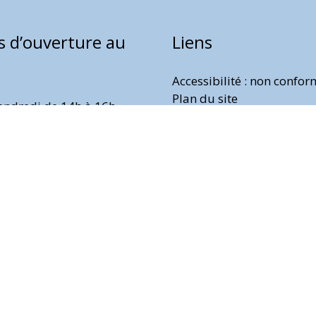
s d’ouverture au
Liens
Accessibilité : non confo
Plan du site
endredi de 14h à 16h
Mentions légales
Politique de protection d
Gestion des cookies