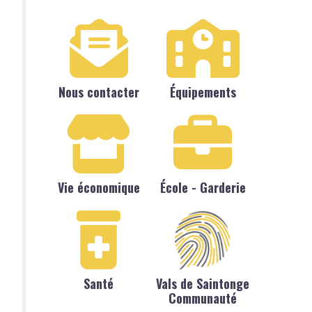
Nous contacter
Équipements
Vie économique
École - Garderie
Santé
Vals de Saintonge
Communauté