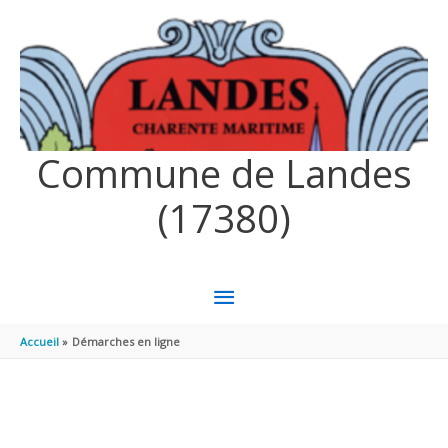
Aller au contenu
Aller au pied de page
Commune de Landes
(17380)
MENU
PRINCIPAL
Accueil
Démarches en ligne