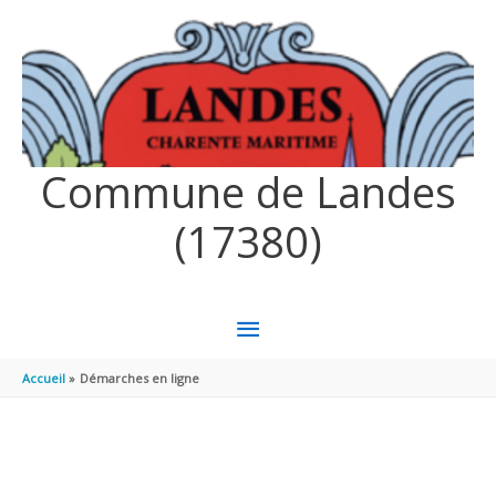
Aller au contenu
Aller au pied de page
Commune de Landes
(17380)
MENU
PRINCIPAL
Accueil
Démarches en ligne