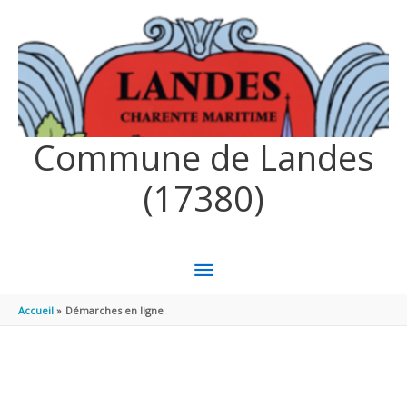
Aller au contenu
Aller au pied de page
Commune de Landes
(17380)
MENU
PRINCIPAL
Accueil
Démarches en ligne