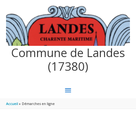
Aller au contenu
Aller au pied de page
Commune de Landes
(17380)
MENU
PRINCIPAL
Accueil
Démarches en ligne