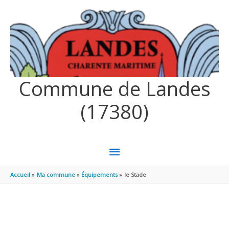
Aller au contenu
Aller au pied de page
Commune de Landes
(17380)
MENU
PRINCIPAL
Accueil
Ma commune
Équipements
le Stade