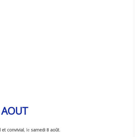
8 AOUT
t convivial
, le
samedi 8 août
.