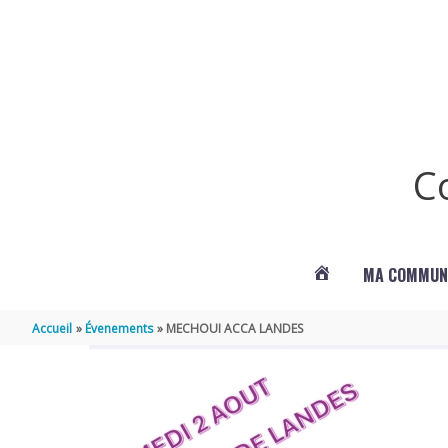
Aller au contenu
Aller au pied de page
C
MA COMMUN
ACTUALITÉS
Accueil
Évenements
MECHOUI ACCA LANDES
DE
LANDES