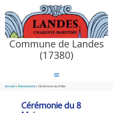
Aller au contenu
Aller au pied de page
Commune de Landes
(17380)
MENU
PRINCIPAL
Accueil
Évenements
Cérémonie du 8 Mai
Cérémonie du 8