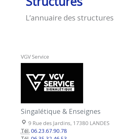
Structures
(17380)
L’annuaire des structures
VGV Service
Singalétique & Enseignes
Localisation :
9 Rue des Jardins, 17380 LANDES
Tél.
06.23.67.90.78
Tél.
06.35.32.46.53