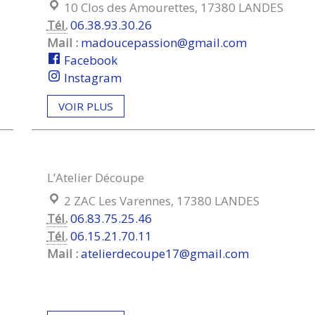
Localisation :
10 Clos des Amourettes, 17380 LANDES
Tél.
06.38.93.30.26
Mail :
madoucepassion@gmail.com
Facebook
Instagram
VOIR PLUS
L’Atelier Découpe
Localisation :
2 ZAC Les Varennes, 17380 LANDES
Tél.
06.83.75.25.46
Tél.
06.15.21.70.11
Mail :
atelierdecoupe17@gmail.com