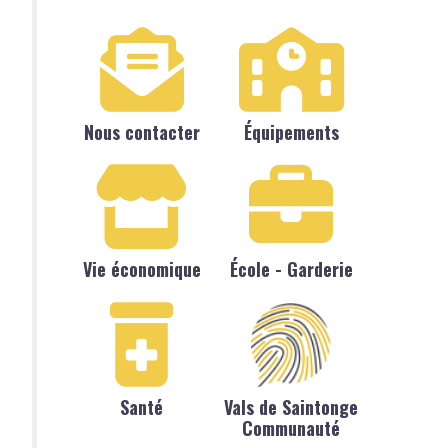
Nous contacter
Équipements
Vie économique
École - Garderie
Santé
Vals de Saintonge
Communauté