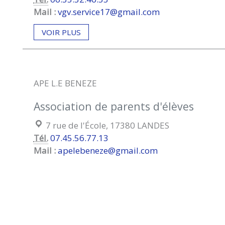
Mail :
vgv.service17@gmail.com
VOIR PLUS
APE L.E BENEZE
Association de parents d'élèves
Localisation :
7 rue de l'École, 17380 LANDES
Tél.
07.45.56.77.13
Mail :
apelebeneze@gmail.com