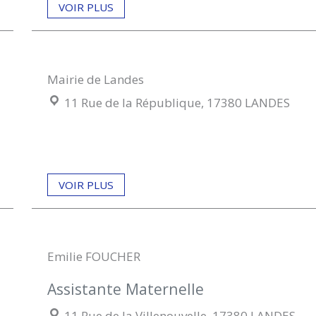
VOIR PLUS
Mairie de Landes
Localisation :
11 Rue de la République, 17380 LANDES
VOIR PLUS
Emilie FOUCHER
Assistante Maternelle
Localisation :
11 Rue de la Villenouvelle, 17380 LANDES