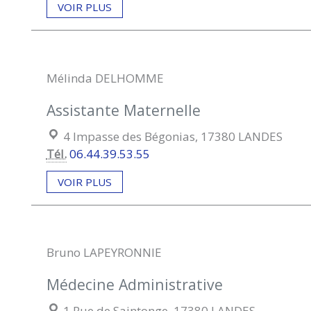
VOIR PLUS
Mélinda DELHOMME
Assistante Maternelle
Localisation :
4 Impasse des Bégonias, 17380 LANDES
Tél.
06.44.39.53.55
VOIR PLUS
Bruno LAPEYRONNIE
Médecine Administrative
Localisation :
1 Rue de Saintonge, 17380 LANDES